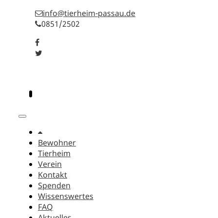
info@tierheim-passau.de
0851/2502
Bewohner
Tierheim
Verein
Kontakt
Spenden
Wissenswertes
FAQ
Aktuelles
Bewohner
Tierheim
Verein
Kontakt
Spenden
Wissenswertes
FAQ
Aktuelles