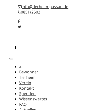
info@tierheim-passau.de
0851/2502
Bewohner
Tierheim
Verein
Kontakt
Spenden
Wissenswertes
FAQ
Aktuelles
Bewohner
Tierheim
Verein
Kontakt
Spenden
Wissenswertes
FAQ
Aktuelles